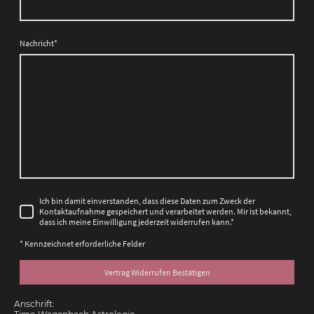
Nachricht
*
Ich bin damit einverstanden, dass diese Daten zum Zweck der
Kontaktaufnahme gespeichert und verarbeitet werden. Mir ist bekannt,
dass ich meine Einwilligung jederzeit widerrufen kann.
*
* Kennzeichnet erforderliche Felder
Vertrag Widerrufen Bestätigen
Anschrift: